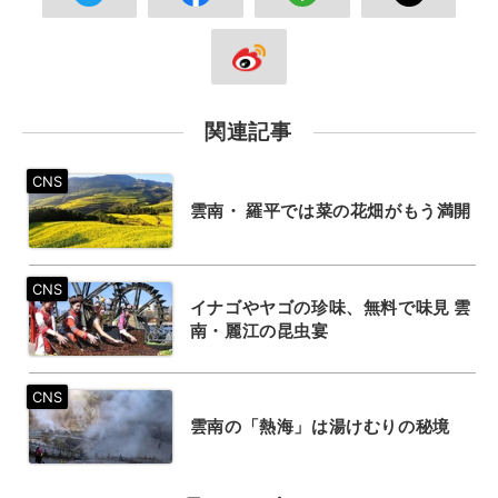
関連記事
雲南・ 羅平では菜の花畑がもう満開
イナゴやヤゴの珍味、無料で味見 雲
南・麗江の昆虫宴
雲南の「熱海」は湯けむりの秘境