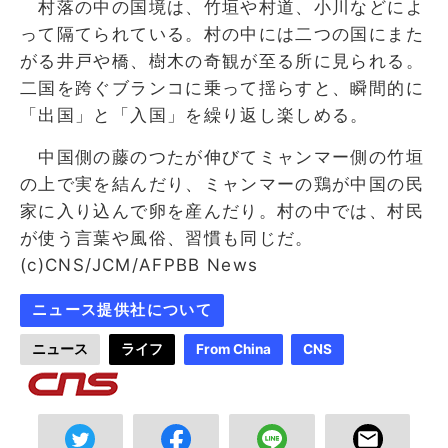
村落の中の国境は、竹垣や村道、小川などによ
って隔てられている。村の中には二つの国にまた
がる井戸や橋、樹木の奇観が至る所に見られる。
二国を跨ぐブランコに乗って揺らすと、瞬間的に
「出国」と「入国」を繰り返し楽しめる。
中国側の藤のつたが伸びてミャンマー側の竹垣
の上で実を結んだり、ミャンマーの鶏が中国の民
家に入り込んで卵を産んだり。村の中では、村民
が使う言葉や風俗、習慣も同じだ。
(c)CNS/JCM/AFPBB News
ニュース提供社について
ニュース
ライフ
From China
CNS