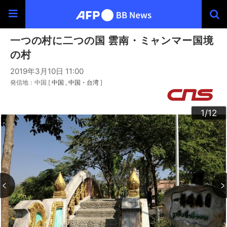
一つの村に二つの国 雲南・ミャンマー国境
の村
2019年3月10日 11:00
発信地：中国 [
中国
中国・台湾
]
10
12
11
3
4
6
9
2
5
7
8
1
/12
/12
/12
/12
/12
/12
/12
/12
/12
/12
/12
/12