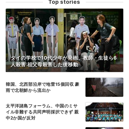
Top stories
タイの学校で10代少年が発砲、教師・生徒ら6
人殺害 祖父母殺害した後移動
韓国、北西部沿岸で地雷15個回収 豪
雨で北朝鮮から流出か
太平洋諸島フォーラム、中国のミサ
イル非難する共同声明採択できず 親
中2か国が反対