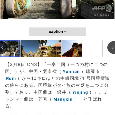
caption +
【3月8日 CNS】「一寨二国（一つの村に二つの
国）」が、中国・雲南省（
）瑞麗市（
Yunnan
）から10キロほどの中緬国境71 号国境標識
Ruili
の傍らにある。国境線がタイ族の村落を二つに分
割しており、中国側は「銀井（
）」、ミ
Yinjing
ャンマー側は「芒秀（
）」と呼ばれ
Mangxiu
る。