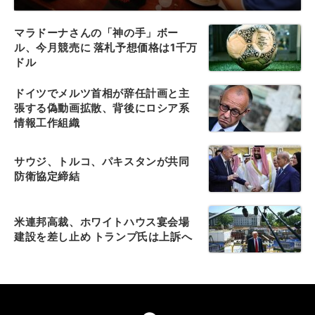
マラドーナさんの「神の手」ボー
ル、今月競売に 落札予想価格は1千万
ドル
ドイツでメルツ首相が辞任計画と主
張する偽動画拡散、背後にロシア系
情報工作組織
サウジ、トルコ、パキスタンが共同
防衛協定締結
米連邦高裁、ホワイトハウス宴会場
建設を差し止め トランプ氏は上訴へ