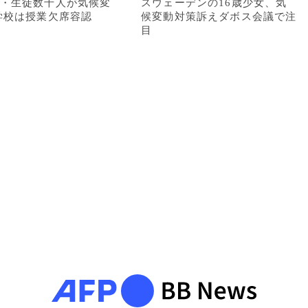
・生徒数千人が気候変
スウェーデンの16歳少女、気
学校は授業欠席容認
候変動対策訴えダボス会議で注
目