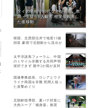
タイの学校で10代少年が発砲、教
師・生徒ら6人殺害 祖父母殺害し
た後移動
5
韓国、北西部沿岸で地雷15個
回収 豪雨で北朝鮮から流出か
太平洋諸島フォーラム、中国
のミサイル非難する共同声明
策
採択できず 親中2か国が反対
た
国連事務総長、ロシアとウク
ライナ両国を非難 民間人狙っ
た攻撃めぐり
北朝鮮指導部、夏バテ対策に
犬肉スープ「補身湯」推奨