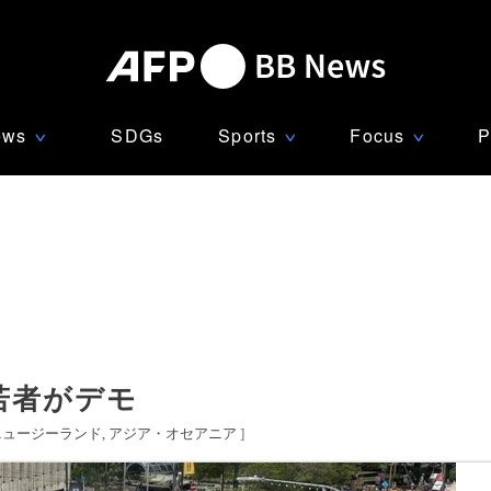
ews
SDGs
Sports
Focus
P
∨
∨
∨
若者がデモ
ニュージーランド
アジア・オセアニア
]