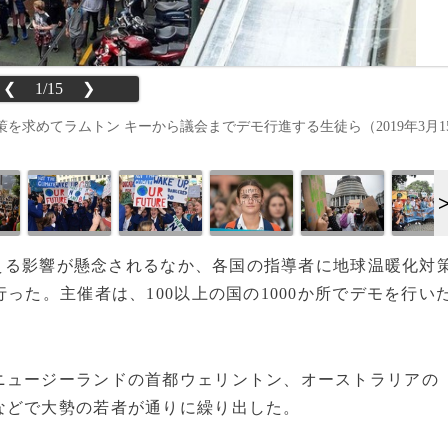
❮
1/15
❯
求めてラムトン キーから議会までデモ行進する生徒ら（2019年3月1
に与える影響が懸念されるなか、各国の指導者に地球温暖化対
った。主催者は、100以上の国の1000か所でデモを行い
ュージーランドの首都ウェリントン、オーストラリアの
などで大勢の若者が通りに繰り出した。