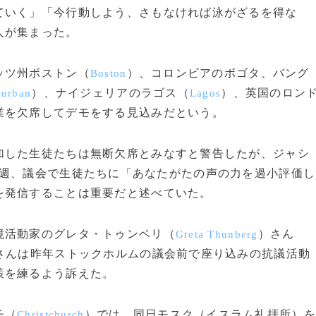
いく」「今行動しよう、さもなければ泳がざるを得な
人が集まった。
ッツ州ボストン（
）、コロンビアのボゴタ、バング
Boston
）、ナイジェリアのラゴス（
）、英国のロン
urban
Lagos
業を欠席してデモをする見込みだという。
した生徒たちは無断欠席とみなすと警告したが、ジャシ
週、議会で生徒たちに「あなたがたの声の力を過小評価し
を発信することは重要だと述べていた。
活動家のグレタ・トゥンベリ（
）さん
Greta Thunberg
さんは昨年ストックホルムの議会前で座り込みの抗議活動
策を練るよう訴えた。
チ（
）では、同日モスク（イスラム礼拝所）を
Christchurch