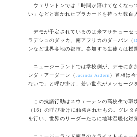
ウェリントンでは「時間が溶けてなくなって
い」などと書かれたプラカードを持った数百
デモが予定されているのは米マサチューセ
ラデシュのダッカ、南アフリカのダーバン（
D
ンなど世界各地の都市。参加する生徒らは授
ニュージーランドでは学校側が、デモに参加
ンダ・アーダーン（
）首相は今
Jacinda Ardern
ないで」と呼び掛け、若い世代がメッセージ
この抗議行動はスウェーデンの高校生で環境
（16）の呼び掛けに触発されたもの。グレタ
を行い、世界のリーダーたちに地球温暖化対
ニュージーランド南島のクライストチャー