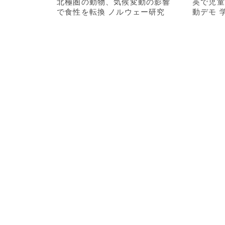
北極圏の動物、気候変動の影響
英で児童
で食性を転換 ノルウェー研究
動デモ 