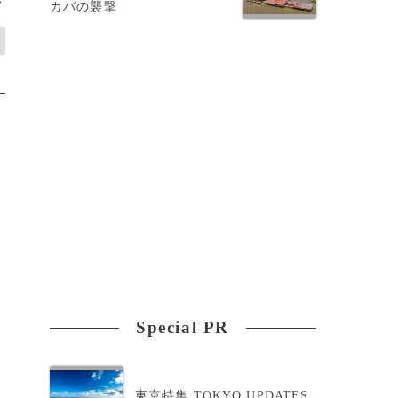
>
カバの襲撃
Special PR
東京特集:TOKYO UPDATES