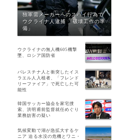
独軍需メーカーへのスパイ行為で
ウクライナ人逮捕 「破壊工作の準
備」
。
ウクライナの無人機605機撃
墜、ロシア国防省
パレスチナ人と衝突したイス
ラエル人入植者、「フレンド
リーファイア」で死亡した可
能性
韓国サッカー協会を家宅捜
索、洪明甫前監督就任めぐり
業務妨害の疑い
気候変動で湖が急拡大するケ
ニア 迫る水没の危機とワニ・