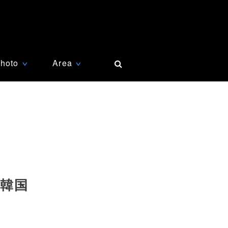
hoto
Area
∨
∨
 韓国