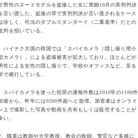
で男性のヌードモデルを盗撮した女に禁錮10月の実刑判決
を言い渡した。盗撮の罪で実刑判決が言い渡されるケース
は珍しく、司法のダブルスタンダード（二重基準）だとの
批判を招いている。
ハイテク大国の韓国では「スパイカメラ（隠し撮り用小
型カメラ）」による盗撮被害が拡大しており、ほとんどが
男性による女性の隠し撮りで、学校やオフィスなど、至る
所で横行している。
スパイカメラを使った犯罪の通報件数は2010年の1100
前後から、昨年には6500件超へと急増。加害者はオンライ
ン上で撮影した写真や動画を共有もしくは販売することが
多い。
で、職業は教師や大学教授、教会の牧師、警官など多岐に