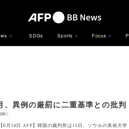
ews
SDGs
Sports
Focus
P
∨
∨
∨
月、異例の厳罰に二重基準との批判
朝鮮
]
【8月14日 AFP】韓国の裁判所は13日、ソウルの美術大学