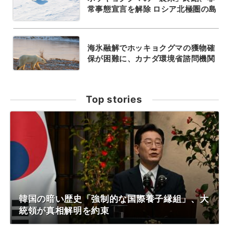
常事態宣言を解除 ロシア北極圏の島
海氷融解でホッキョクグマの獲物確
保が困難に、カナダ環境省諮問機関
Top stories
韓国の暗い歴史「強制的な国際養子縁組」、大
統領が真相解明を約束