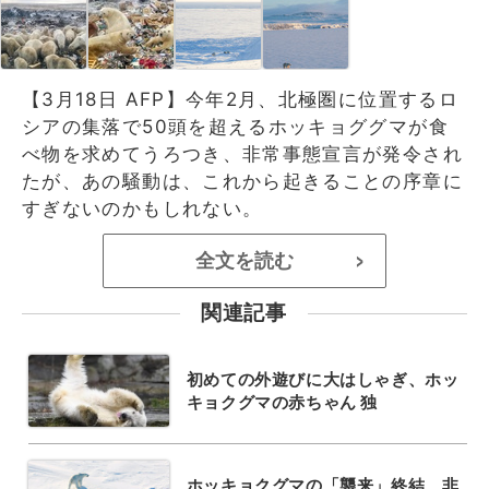
【3月18日 AFP】今年2月、北極圏に位置するロ
シアの集落で50頭を超えるホッキョググマが食
べ物を求めてうろつき、非常事態宣言が発令され
たが、あの騒動は、これから起きることの序章に
すぎないのかもしれない。
全文を読む
>
関連記事
初めての外遊びに大はしゃぎ、ホッ
キョクグマの赤ちゃん 独
ホッキョクグマの「襲来」終結、非