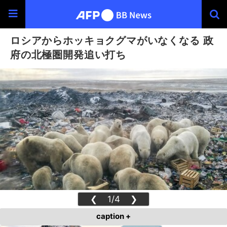
ロシアからホッキョクグマがいなくなる 政
府の北極圏開発追い打ち
❮
1/4
❯
caption +