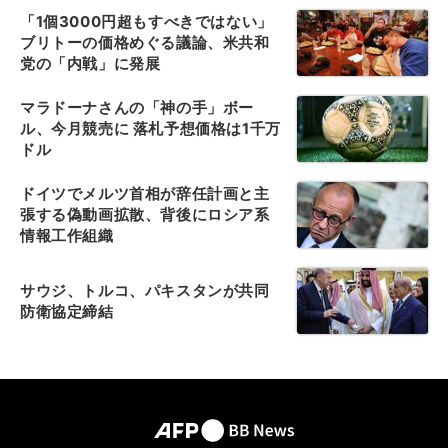
「1個3000円超もすべきではない」
ブリトーの価格めぐる議論、米共和
党の「内戦」に発展
マラドーナさんの「神の手」ボー
ル、今月競売に 落札予想価格は1千万
ドル
ドイツでメルツ首相が辞任計画と主
張する偽動画拡散、背後にロシア系
情報工作組織
サウジ、トルコ、パキスタンが共同
防衛協定締結