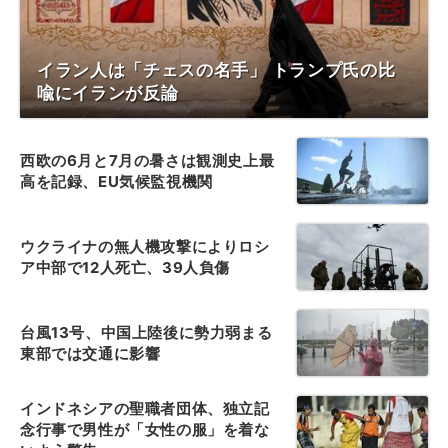
イラン人は「チェスの名手」 トランプ氏の比
喩にイランが反論
西欧の6月と7月の暑さは観測史上最
高を記録、EU気候監視機関
ウクライナの無人機攻撃によりロシ
ア中部で12人死亡、39人負傷
台風13号、中国上陸後に勢力弱まる
東部では交通に影響
インドネシアの聖職者団体、独立記
念行事で男性が「女性の服」を着な