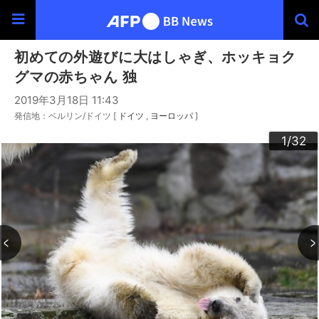
初めての外遊びに大はしゃぎ、ホッキョク
グマの赤ちゃん 独
2019年3月18日 11:43
発信地：ベルリン/ドイツ [
ドイツ
ヨーロッパ
]
30
20
23
24
26
29
32
22
25
27
28
10
13
14
16
19
31
12
15
17
18
21
11
3
4
6
9
2
5
7
8
1
/32
/32
/32
/32
/32
/32
/32
/32
/32
/32
/32
/32
/32
/32
/32
/32
/32
/32
/32
/32
/32
/32
/32
/32
/32
/32
/32
/32
/32
/32
/32
/32