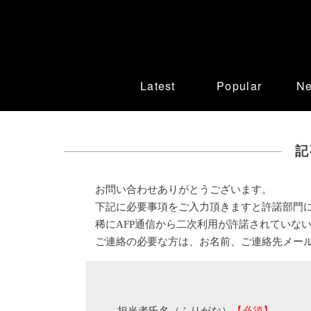
Latest
Popular
N
記
お問い合わせありがとうございます。
下記に必要事項をご入力頂きますと許諾部門
稀にAFP通信から二次利用が許諾されていな
ご連絡の必要な方は、お名前、ご連絡先メー