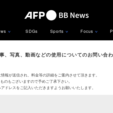
ews
SDGs
Sports
Focus
P
∨
∨
∨
事、写真、動画などの使用についてのお問い合
に情報が送信され、料金等の詳細をご案内させて頂きます。
いものもございますので予めご了承下さい。
ルアドレスをご記入いただきますようお願いいたします。