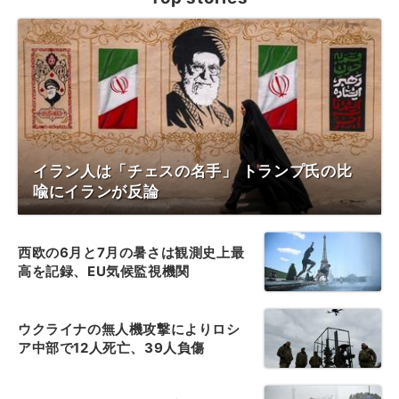
イラン人は「チェスの名手」 トランプ氏の比
喩にイランが反論
西欧の6月と7月の暑さは観測史上最
高を記録、EU気候監視機関
ウクライナの無人機攻撃によりロシ
ア中部で12人死亡、39人負傷