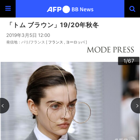
「トム ブラウン」19/20年秋冬
2019年3月5日 12:00
発信地：パリ/フランス [
フランス
ヨーロッパ
]
30
33
34
36
39
40
43
44
46
49
60
63
64
66
20
23
24
26
29
32
35
37
38
42
45
47
48
50
53
54
56
59
62
65
67
22
25
27
28
52
55
57
58
10
13
14
16
19
31
41
61
12
15
17
18
21
51
11
3
4
6
9
2
5
7
8
1
/67
/67
/67
/67
/67
/67
/67
/67
/67
/67
/67
/67
/67
/67
/67
/67
/67
/67
/67
/67
/67
/67
/67
/67
/67
/67
/67
/67
/67
/67
/67
/67
/67
/67
/67
/67
/67
/67
/67
/67
/67
/67
/67
/67
/67
/67
/67
/67
/67
/67
/67
/67
/67
/67
/67
/67
/67
/67
/67
/67
/67
/67
/67
/67
/67
/67
/67