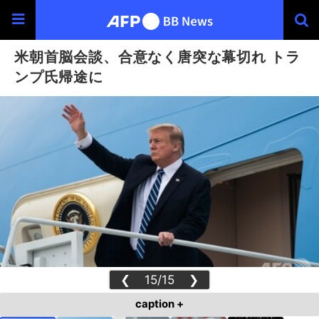
米朝首脳会談、合意なく唐突な幕切れ トラ
ンプ氏帰途に
❮
15/15
❯
caption +