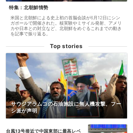
特集：北朝鮮情勢
米国と北朝鮮による史上初の首脳会談が6月12日にシン
ガポールで開催された。核実験やミサイル発射、アメリ
カや日本との対立など、北朝鮮をめぐるこれまでの動き
を記事で振り返る。
Top stories
サウジアラムコの石油施設に無人機攻撃、フー
シ派が声明
台風13号接近で中国東部に最高レベ