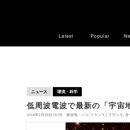
Latest
Popular
N
ニュース
環境・科学
低周波電波で最新の「宇宙地
2019年2月20日 16:09
発信地：パリ/フランス [
フランス
ヨ