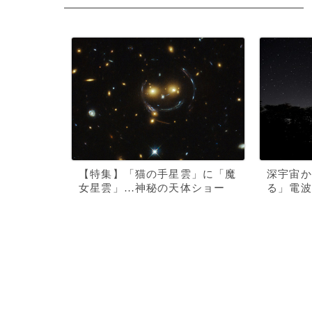
【特集】「猫の手星雲」に「魔
深宇宙か
女星雲」…神秘の天体ショー
る」電波