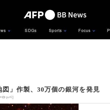
ews
SDGs
Sports
Focus
P
∨
∨
∨
図」作製、30万個の銀河を発見
ーロッパ
]