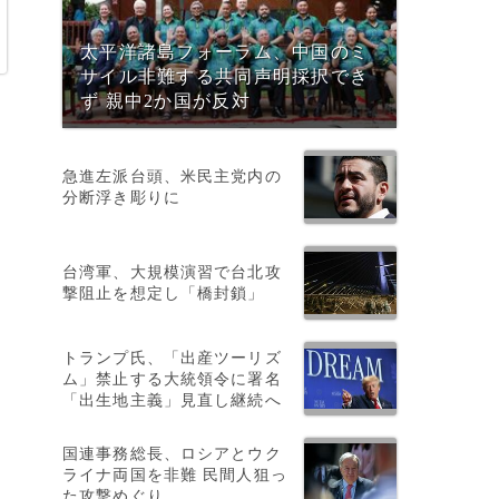
太平洋諸島フォーラム、中国のミ
サイル非難する共同声明採択でき
ず 親中2か国が反対
急進左派台頭、米民主党内の
分断浮き彫りに
台湾軍、大規模演習で台北攻
撃阻止を想定し「橋封鎖」
トランプ氏、「出産ツーリズ
ム」禁止する大統領令に署名
「出生地主義」見直し継続へ
国連事務総長、ロシアとウク
ライナ両国を非難 民間人狙っ
た攻撃めぐり