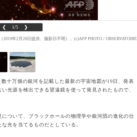
❮
1/5
❯
2月20日提供、撮影日不明）。(c)AFP PHOTO / OBSERVATOIRE
った数十万個の銀河を記載した最新の宇宙地図が19日、発表
ない光源を検出できる望遠鏡を使って発見されたもので、
について、ブラックホールの物理学や銀河団の進化の仕
たな光を当てるものだとしている。