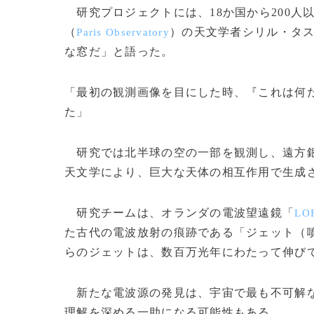
研究プロジェクトには、18か国から200人
（
）の天文学者シリル・タ
Paris Observatory
な窓だ」と語った。
「最初の観測画像を目にした時、『これは何だ
た」
研究では北半球の空の一部を観測し、遠方銀
天文学により、巨大な天体の相互作用で生成
研究チームは、オランダの電波望遠鏡「
LO
た古代の電波放射の痕跡である「ジェット（
らのジェットは、数百万光年にわたって伸び
新たな電波源の発見は、宇宙で最も不可解な
理解を深める一助になる可能性もある。