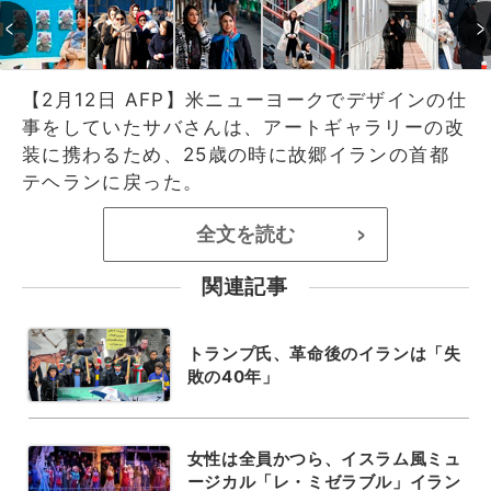
【2月12日 AFP】米ニューヨークでデザインの仕
事をしていたサバさんは、アートギャラリーの改
装に携わるため、25歳の時に故郷イランの首都
テヘランに戻った。
全文を読む
>
関連記事
トランプ氏、革命後のイランは「失
敗の40年」
女性は全員かつら、イスラム風ミュ
ージカル「レ・ミゼラブル」イラン