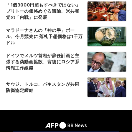
「1個3000円超もすべきではない」
ブリトーの価格めぐる議論、米共和
党の「内戦」に発展
マラドーナさんの「神の手」ボー
ル、今月競売に 落札予想価格は1千万
ドル
ドイツでメルツ首相が辞任計画と主
張する偽動画拡散、背後にロシア系
情報工作組織
サウジ、トルコ、パキスタンが共同
防衛協定締結