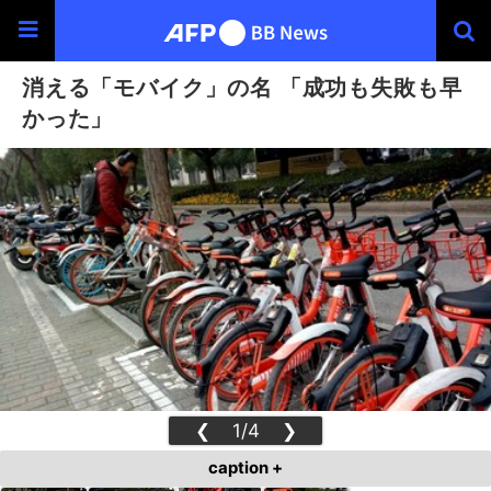
消える「モバイク」の名 「成功も失敗も早
かった」
❮
1/4
❯
caption +