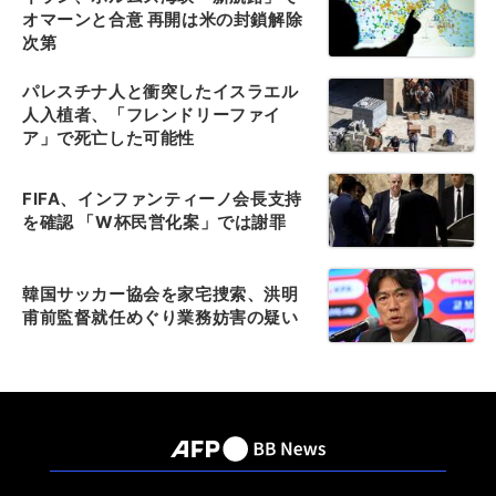
オマーンと合意 再開は米の封鎖解除
次第
パレスチナ人と衝突したイスラエル
人入植者、「フレンドリーファイ
ア」で死亡した可能性
FIFA、インファンティーノ会長支持
を確認 「W杯民営化案」では謝罪
韓国サッカー協会を家宅捜索、洪明
甫前監督就任めぐり業務妨害の疑い