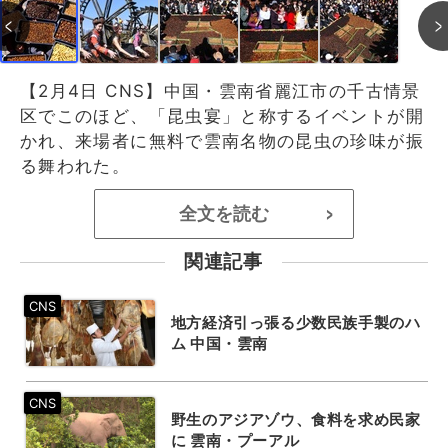
【2月4日 CNS】中国・雲南省麗江市の千古情景
区でこのほど、「昆虫宴」と称するイベントが開
かれ、来場者に無料で雲南名物の昆虫の珍味が振
る舞われた。
全文を読む
>
関連記事
地方経済引っ張る少数民族手製のハ
ム 中国・雲南
野生のアジアゾウ、食料を求め民家
に 雲南・プーアル