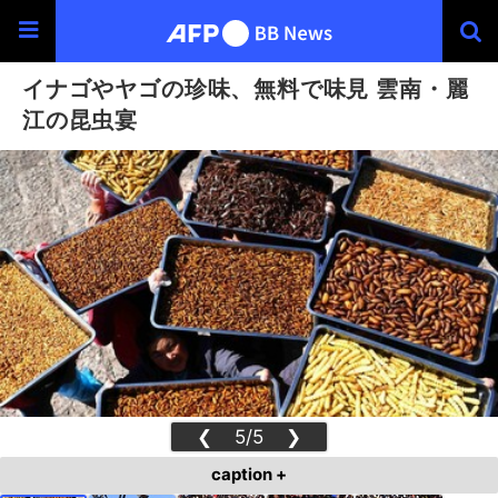
イナゴやヤゴの珍味、無料で味見 雲南・麗
江の昆虫宴
❮
5/5
❯
caption +