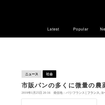
Latest
Popular
N
ニュース
社会
市販パンの多くに微量の農
2019年1月25日 20:16
発信地：パリ/フランス [
フランス
ヨ