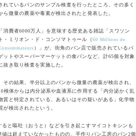
されているパンのサンプル検査を行ったところ、その多く
から微量の農薬や毒素が検出されたと発表した。
「消費者6000万人」を意味する歴史ある雑誌「スワソン
ト・ミリオン・ド・コンソマトゥール（
60 Millions de
）」が、街角のパン店で販売されているバ
Consommateurs
ゲットやスーパーマーケットの食パンなど、計65個を対象
に抜き取り検査を実施した。
その結果、半分以上のパンから微量の農薬が検出され、
10検体からは内分泌系や血液系に作用する「内分泌かく乱
物質と特定されている、あるいはその疑いがある」化学物
質が検出されたという。
ると嘔吐（おうと）などを引き起こすマイコトキシンも
準値は超えていなかったものの、手作りパン工房のパン2