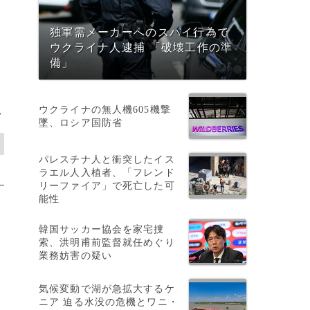
独軍需メーカーへのスパイ行為で
ウクライナ人逮捕 「破壊工作の準
備」
ウクライナの無人機605機撃
>
墜、ロシア国防省
パレスチナ人と衝突したイス
ラエル人入植者、「フレンド
リーファイア」で死亡した可
能性
韓国サッカー協会を家宅捜
索、洪明甫前監督就任めぐり
業務妨害の疑い
気候変動で湖が急拡大するケ
ニア 迫る水没の危機とワニ・