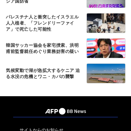
シア国防省
パレスチナ人と衝突したイスラエル
人入植者、「フレンドリーファイ
ア」で死亡した可能性
韓国サッカー協会を家宅捜索、洪明
甫前監督就任めぐり業務妨害の疑い
気候変動で湖が急拡大するケニア 迫
る水没の危機とワニ・カバの襲撃
サイトからのお知らせ