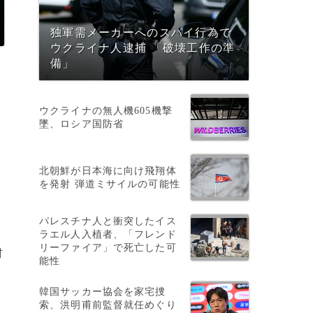
独軍需メーカーへのスパイ行為で
ウクライナ人逮捕 「破壊工作の準
備」
ウクライナの無人機605機撃
墜、ロシア国防省
北朝鮮が日本海に向け飛翔体
を発射 弾道ミサイルの可能性
パレスチナ人と衝突したイス
ラエル人入植者、「フレンド
リーファイア」で死亡した可
材
能性
韓国サッカー協会を家宅捜
索、洪明甫前監督就任めぐり