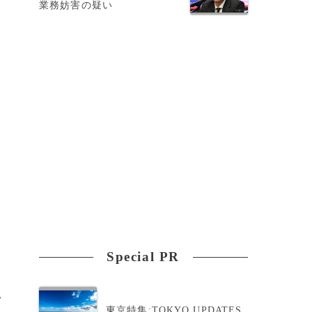
業務妨害の疑い
ん
Special PR
>
東京特集:TOKYO UPDATES