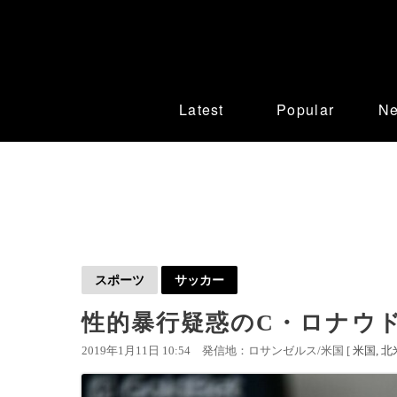
Latest
Popular
N
スポーツ
サッカー
性的暴行疑惑のC・ロナウ
2019年1月11日 10:54
発信地：ロサンゼルス/米国 [
米国
北