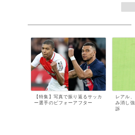
【特集】写真で振り返るサッカ
レアル、
ー選手のビフォーアフター
み消し強
訴