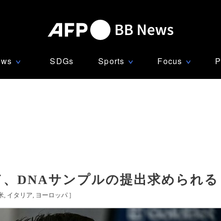
ews
SDGs
Sports
Focus
P
∨
∨
∨
ド、DNAサンプルの提出求められる
米
イタリア
ヨーロッパ
]