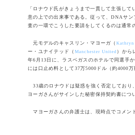
「ロナウド氏がきょうまで一貫して主張してい
意の上での出来事である。従って、DNAサ
査の一環でこうした要請をしてくるのは通常
元モデルのキャスリン・マヨーガ（
Kathryn
ー・ユナイテッド（
）から
Manchester United
年6月13日に、ラスベガスのホテルで同選手
には口止め料として37万5000ドル（約400
33歳のロナウドは疑惑を強く否定しており
ヨーガさんがサインした秘密保持契約書につ
マヨーガさんの弁護士は、現時点でコメントを