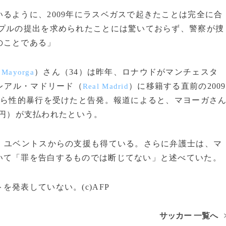
るように、2009年にラスベガスで起きたことは完全に合
ンプルの提出を求められたことには驚いておらず、警察が捜
のことである」
）さん（34）は昨年、ロナウドがマンチェスタ
 Mayorga
レアル・マドリード（
）に移籍する直前の2009
Real Madrid
から性的暴行を受けたと告発。報道によると、マヨーガさ
0万円）が支払われたという。
、ユベントスからの支援も得ている。さらに弁護士は、マ
いて「罪を告白するものでは断じてない」と述べていた。
発表していない。(c)AFP
サッカー 一覧へ