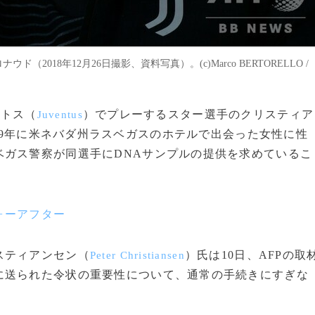
018年12月26日撮影、資料写真）。(c)Marco BERTORELLO /
ントス（
）でプレーするスター選手のクリスティア
Juventus
09年に米ネバダ州ラスベガスのホテルで出会った女性に性
ベガス警察が同選手にDNAサンプルの提供を求めているこ
ォーアフター
スティアンセン（
）氏は10日、AFPの取
Peter Christiansen
に送られた令状の重要性について、通常の手続きにすぎな