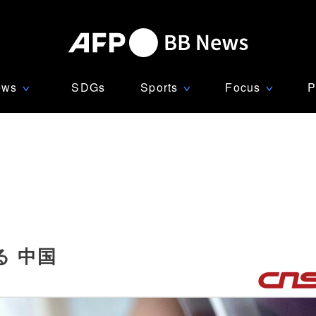
ews
SDGs
Sports
Focus
P
∨
∨
∨
 中国