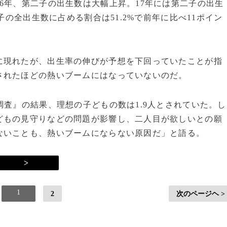
6年、第二子の出生数は大幅上昇。17年には第二子の出生
子の全出生数に占める割合は51.2%で前年に比べ11ポイン
に現れたが、出生率の伸びが予想を下回っていたことが指
されたほどの熱いブームにはなっていないのだ。
査』の結果、理想の子どもの数は1.9人とされていた。し
どもの見守りなどの問題が影響し、二人目が欲しいとの願
ないことも、熱いブームにならない原因だ」と語る。
>
1
2
次のページヘ >