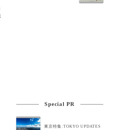
殊
億
っ
Special PR
し
東京特集:TOKYO UPDATES