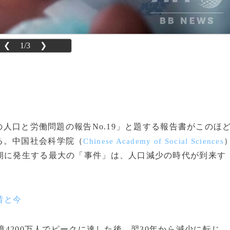
❮
1/3
❯
国の人口と労働問題の報告No.19」と題する報告書がこのほ
る。中国社会科学院（
Chinese Academy of Social Sciences
期に発生する最大の「事件」は、人口減少の時代が到来す
昔と今
億4200万人でピークに達した後、翌30年から減少に転じ、