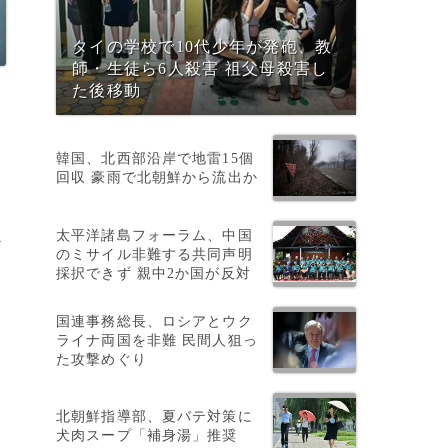
タイの学校で10代少年が発砲、教
師・生徒ら6人殺害 祖父母殺害し
た後移動
韓国、北西部沿岸で地雷15個
回収 豪雨で北朝鮮から流出か
太平洋諸島フォーラム、中国
ど
のミサイル非難する共同声明
採択できず 親中2か国が反対
）
国連事務総長、ロシアとウク
ライナ両国を非難 民間人狙っ
た攻撃めぐり
北朝鮮指導部、夏バテ対策に
犬肉スープ「補身湯」推奨