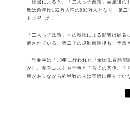
緑書によると、「二人っ子政策」実施後の1
数は前年比162万人増の883万人となり、第二
ト上昇した。
「二人っ子政策」への転換による影響は顕著
摘されている。第二子の規制解除後も、予想
馬参事は「13年に行われた『全国生育願望調
かし、養育コストや仕事と子育ての関係、子
望がありながら約半数の人は実際に産んでい