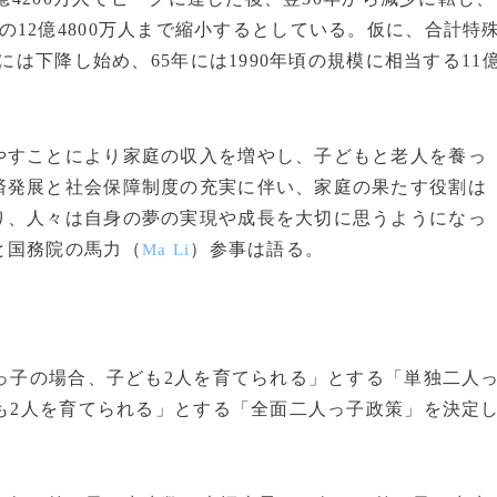
年並みの12億4800万人まで縮小するとしている。仮に、合計特
には下降し始め、65年には1990年頃の規模に相当する11
やすことにより家庭の収入を増やし、子どもと老人を養っ
済発展と社会保障制度の充実に伴い、家庭の果たす役割は
り、人々は自身の夢の実現や成長を大切に思うようになっ
と国務院の馬力（
）参事は語る。
Ma Li
っ子の場合、子ども2人を育てられる」とする「単独二人
ども2人を育てられる」とする「全面二人っ子政策」を決定