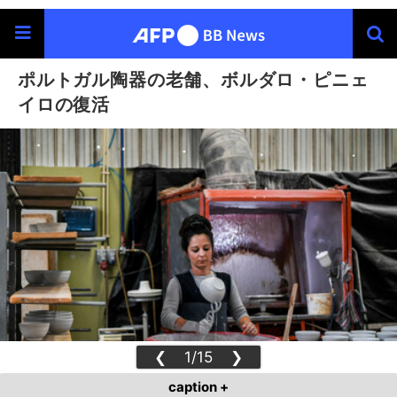
ポルトガル陶器の老舗、ボルダロ・ピニェ
イロの復活
❮
1/15
❯
caption +