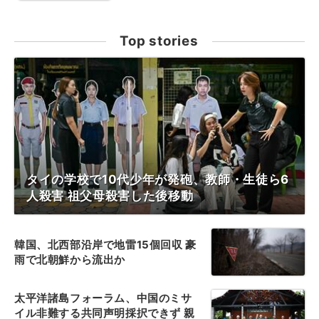
Top stories
タイの学校で10代少年が発砲、教師・生徒ら6
人殺害 祖父母殺害した後移動
韓国、北西部沿岸で地雷15個回収 豪
雨で北朝鮮から流出か
太平洋諸島フォーラム、中国のミサ
イル非難する共同声明採択できず 親