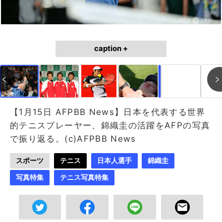
caption +
作成中
画像作成中
【1月15日 AFPBB News】日本を代表する世界
的テニスプレーヤー、錦織圭の活躍をAFPの写真
で振り返る。(c)AFPBB News
スポーツ
テニス
日本人選手
錦織圭
写真特集
テニス写真特集