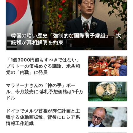
韓国の暗い歴史「強制的な国際養子縁組」、大
統領が真相解明を約束
「1個3000円超もすべきではない」
ブリトーの価格めぐる議論、米共和
党の「内戦」に発展
マラドーナさんの「神の手」ボー
ル、今月競売に 落札予想価格は1千万
ドル
ドイツでメルツ首相が辞任計画と主
張する偽動画拡散、背後にロシア系
情報工作組織