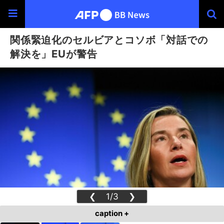
関係緊迫化のセルビアとコソボ「対話での
解決を」EUが警告
❮
1/3
❯
caption +