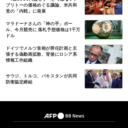
ブリトーの価格めぐる議論、米共和
党の「内戦」に発展
マラドーナさんの「神の手」ボー
ル、今月競売に 落札予想価格は1千万
ドル
ドイツでメルツ首相が辞任計画と主
張する偽動画拡散、背後にロシア系
情報工作組織
サウジ、トルコ、パキスタンが共同
防衛協定締結