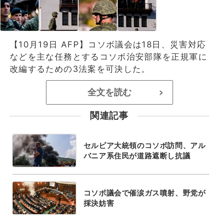
【10月19日 AFP】コソボ議会は18日、災害対応
などを主な任務とするコソボ治安部隊を正規軍に
改編するための3法案を可決した。
全文を読む
>
関連記事
セルビア大統領のコソボ訪問、アル
バニア系住民が道路遮断し抗議
コソボ議会で催涙ガス噴射、野党が
採決妨害