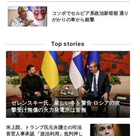
コソボでセルビア系政治家暗殺 通り
がかりの車から銃撃
Top stories
ゼレンスキー氏、厳しい冬を警告 ロシアの攻
撃受け無傷の火力発電所は皆無
米上院、トランプ氏元弁護士の司法
長官人事承認 「政治利用」批判押し