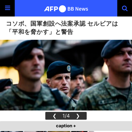
コソボ、国軍創設へ法案承認 セルビアは
「平和を脅かす」と警告
❮
1/4
❯
caption +