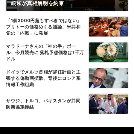
統領が真相解明を約束
「1個3000円超もすべきではない」
ブリトーの価格めぐる議論、米共和
党の「内戦」に発展
マラドーナさんの「神の手」ボー
ル、今月競売に 落札予想価格は1千万
ドル
ドイツでメルツ首相が辞任計画と主
張する偽動画拡散、背後にロシア系
情報工作組織
サウジ、トルコ、パキスタンが共同
防衛協定締結