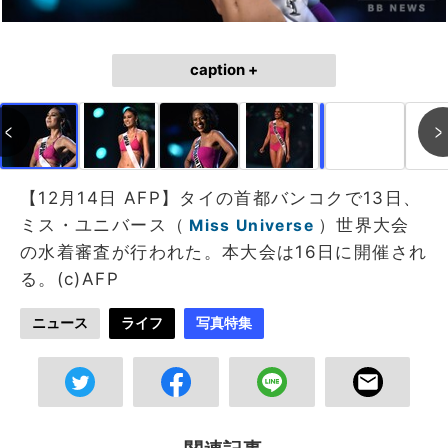
caption +
作成中
画像作成中
【12月14日 AFP】タイの首都バンコクで13日、
ミス・ユニバース（
）世界大会
Miss Universe
の水着審査が行われた。本大会は16日に開催され
る。(c)AFP
ニュース
ライフ
写真特集