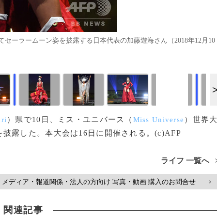
ーラームーン姿を披露する日本代表の加藤遊海さん（2018年12月10
画像作成中
画像作成中
）県で10日、ミス・ユニバース（
）世界
ri
Miss Universe
露した。本大会は16日に開催される。(c)AFP
ライフ 一覧へ
メディア・報道関係・法人の方向け 写真・動画 購入のお問合せ
>
関連記事