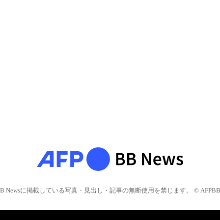
BB Newsに掲載している写真・見出し・記事の無断使用を禁じます。 © AFPBB 