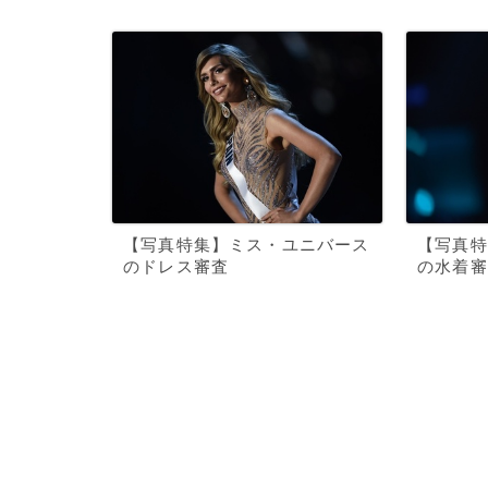
【写真特集】ミス・ユニバース
【写真特
のドレス審査
の水着審