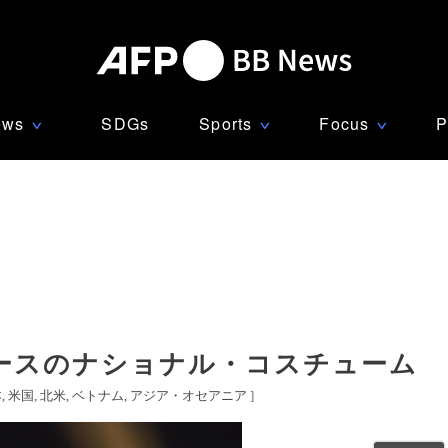
ews
SDGs
Sports
Focus
P
∨
∨
∨
ースのナショナル・コスチューム
本
米国
北米
ベトナム
アジア・オセアニア
]