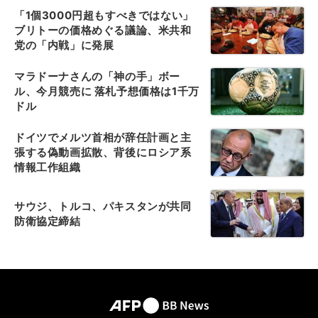
「1個3000円超もすべきではない」
ブリトーの価格めぐる議論、米共和
党の「内戦」に発展
マラドーナさんの「神の手」ボー
ル、今月競売に 落札予想価格は1千万
ドル
ドイツでメルツ首相が辞任計画と主
張する偽動画拡散、背後にロシア系
情報工作組織
サウジ、トルコ、パキスタンが共同
防衛協定締結