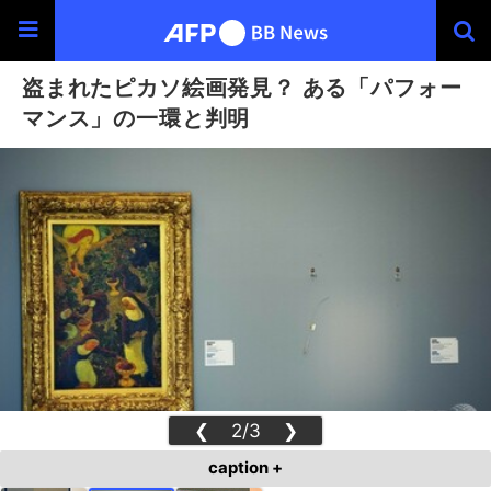
盗まれたピカソ絵画発見？ ある「パフォー
マンス」の一環と判明
❮
2/3
❯
caption +