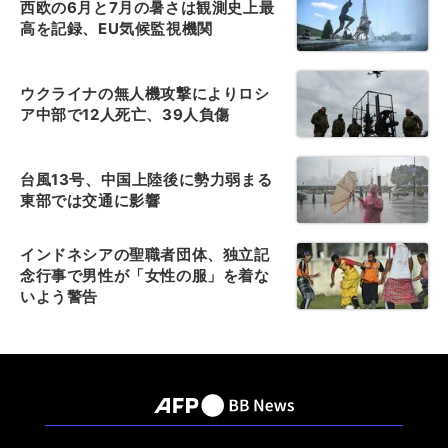
西欧の6月と7月の暑さは観測史上最
高を記録、EU気候監視機関
ウクライナの無人機攻撃によりロシ
ア中部で12人死亡、39人負傷
台風13号、中国上陸後に勢力弱まる
東部では交通に影響
インドネシアの聖職者団体、独立記
念行事で男性が「女性の服」を着な
いよう警告