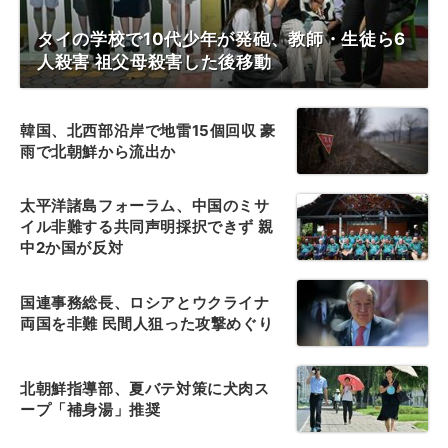
タイの学校で10代少年が発砲、教師・生徒ら6
人殺害 祖父母殺害した後移動
韓国、北西部沿岸で地雷15個回収 豪
雨で北朝鮮から流出か
太平洋諸島フォーラム、中国のミサ
イル非難する共同声明採択できず 親
中2か国が反対
国連事務総長、ロシアとウクライナ
両国を非難 民間人狙った攻撃めぐり
北朝鮮指導部、夏バテ対策に犬肉ス
ープ「補身湯」推奨