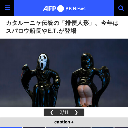
カタルーニャ伝統の「排便人形」、今年は
スパロウ船長やE.T.が登場
❮
2/11
❯
caption +