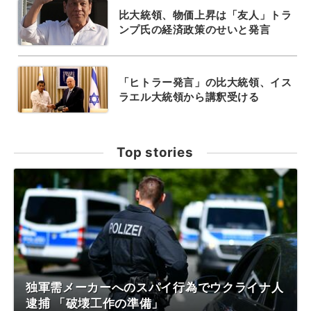
比大統領、物価上昇は「友人」トラ
ンプ氏の経済政策のせいと発言
「ヒトラー発言」の比大統領、イス
ラエル大統領から講釈受ける
Top stories
独軍需メーカーへのスパイ行為でウクライナ人
逮捕 「破壊工作の準備」