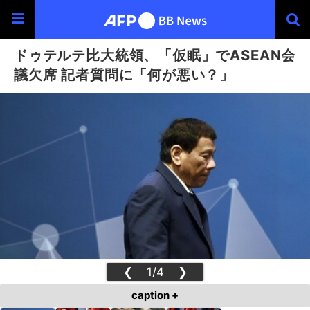
ドゥテルテ比大統領、「仮眠」でASEAN会
議欠席 記者質問に「何が悪い？」
❮
1/4
❯
caption +