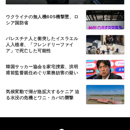
ウクライナの無人機605機撃墜、ロ
シア国防省
パレスチナ人と衝突したイスラエル
人入植者、「フレンドリーファイ
ア」で死亡した可能性
韓国サッカー協会を家宅捜索、洪明
甫前監督就任めぐり業務妨害の疑い
気候変動で湖が急拡大するケニア 迫
る水没の危機とワニ・カバの襲撃