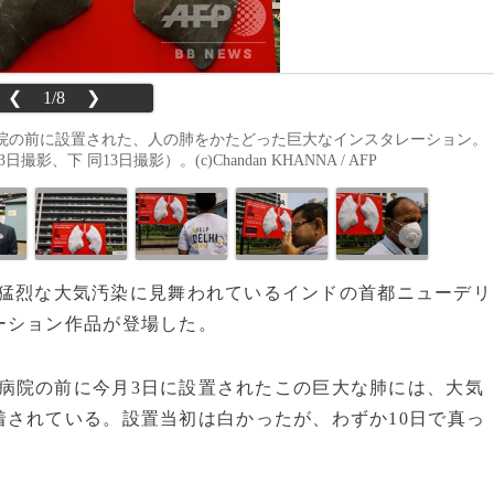
❮
1/8
❯
院の前に設置された、人の肺をかたどった巨大なインスタレーション。
、下 同13日撮影）。(c)Chandan KHANNA / AFP
から猛烈な大気汚染に見舞われているインドの首都ニューデリ
ーション作品が登場した。
病院の前に今月3日に設置されたこの巨大な肺には、大気
されている。設置当初は白かったが、わずか10日で真っ