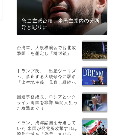
急進左派台頭、米民主党内の分断
浮き彫りに
台湾軍、大規模演習で台北攻
撃阻止を想定し「橋封鎖」
トランプ氏、「出産ツーリズ
ム」禁止する大統領令に署名
「出生地主義」見直し継続へ
国連事務総長、ロシアとウク
ライナ両国を非難 民間人狙っ
た攻撃めぐり
イラン、湾岸諸国を脅迫して
いた 米国が発電所攻撃すれば
湾岸全域を「停電」させる