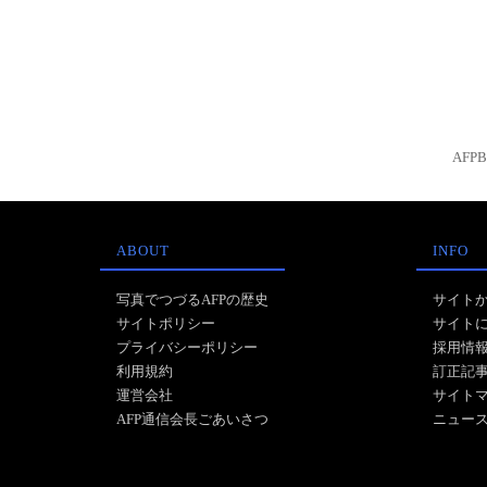
AFP
ABOUT
INFO
写真でつづるAFPの歴史
サイト
サイトポリシー
サイト
プライバシーポリシー
採用情
利用規約
訂正記
運営会社
サイト
AFP通信会長ごあいさつ
ニュー