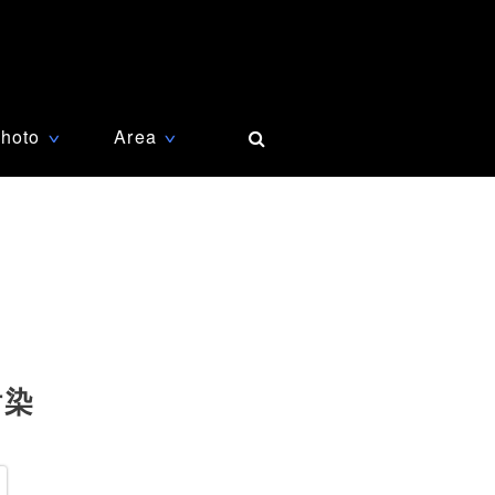
hoto
Area
∨
∨
汚染