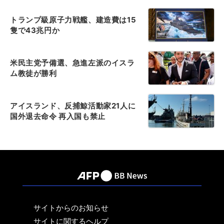
トランプ級原子力戦艦、建造費は15
隻で43兆円か
米民主党予備選、急進左派のイスラ
ム教徒が勝利
アイスランド、反捕鯨活動家21人に
国外退去命令 再入国も禁止
サイトからのお知らせ
サイトに関するヘルプ