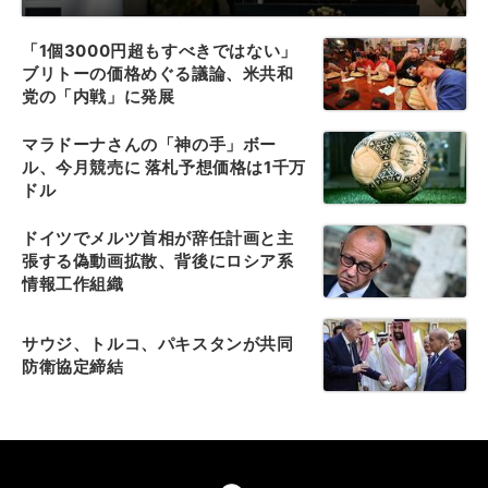
「1個3000円超もすべきではない」
ブリトーの価格めぐる議論、米共和
党の「内戦」に発展
マラドーナさんの「神の手」ボー
ル、今月競売に 落札予想価格は1千万
ドル
ドイツでメルツ首相が辞任計画と主
張する偽動画拡散、背後にロシア系
情報工作組織
サウジ、トルコ、パキスタンが共同
防衛協定締結