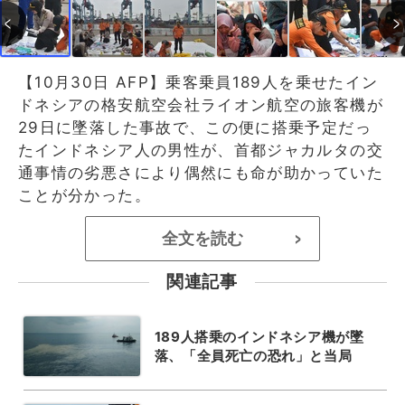
【10月30日 AFP】乗客乗員189人を乗せたイン
ドネシアの格安航空会社ライオン航空の旅客機が
29日に墜落した事故で、この便に搭乗予定だっ
たインドネシア人の男性が、首都ジャカルタの交
通事情の劣悪さにより偶然にも命が助かっていた
ことが分かった。
全文を読む
>
関連記事
189人搭乗のインドネシア機が墜
落、「全員死亡の恐れ」と当局