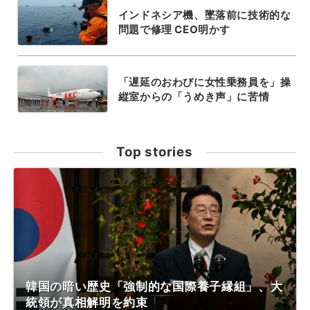
インドネシア機、墜落前に技術的な
問題で修理 CEO明かす
「遅延のおわびに女性乗務員を」操
縦室からの「うめき声」に苦情
Top stories
韓国の暗い歴史「強制的な国際養子縁組」、大
統領が真相解明を約束