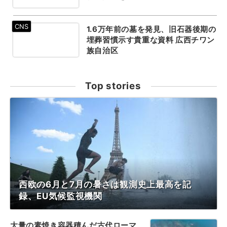
1.6万年前の墓を発見、旧石器後期の
埋葬習慣示す貴重な資料 広西チワン
族自治区
Top stories
西欧の6月と7月の暑さは観測史上最高を記
録、EU気候監視機関
大量の素焼き容器積んだ古代ローマ