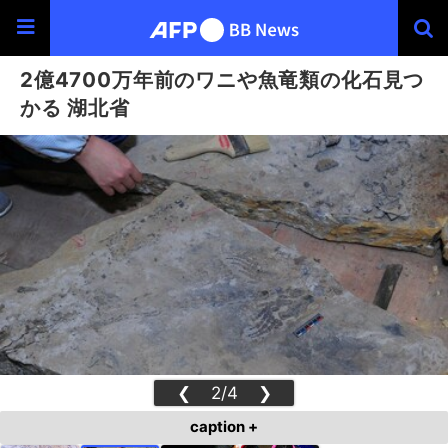
2億4700万年前のワニや魚竜類の化石見つ
かる 湖北省
❮
2/4
❯
caption +