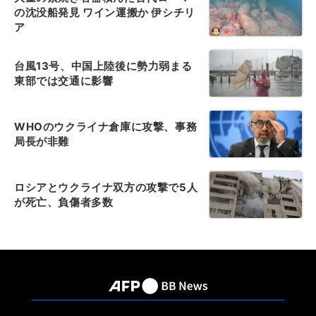
の沈没船発見 ワイン運搬か 伊シチリ
ア
台風13号、中国上陸後に勢力弱まる
東部では交通に影響
WHOのウクライナ倉庫に攻撃、事務
局長が非難
ロシアとウクライナ双方の攻撃で5人
が死亡、負傷者多数