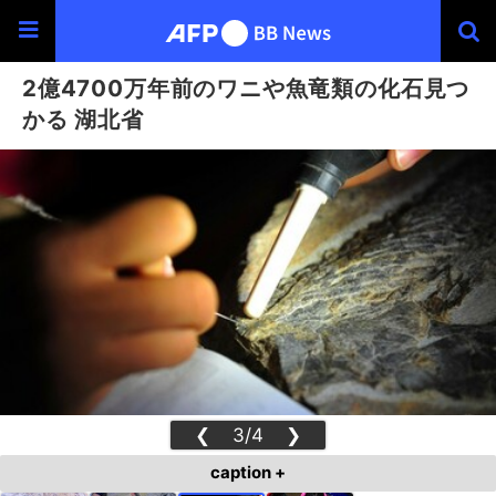
2億4700万年前のワニや魚竜類の化石見つ
かる 湖北省
❮
3/4
❯
caption +