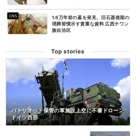
1.6万年前の墓を発見、旧石器後期の
埋葬習慣示す貴重な資料 広西チワン
族自治区
Top stories
パトリオット保管の軍施設上空に不審ドローン
ドイツ西部