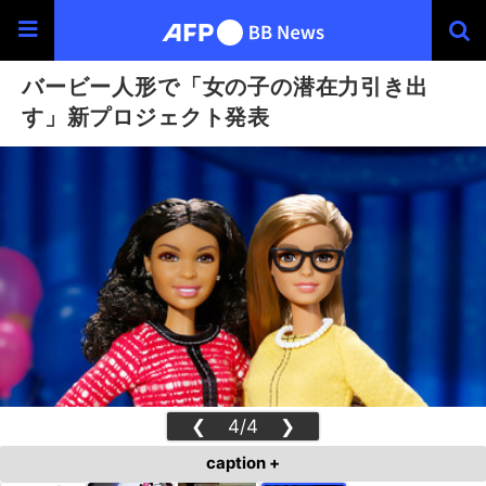
バービー人形で「女の子の潜在力引き出
す」新プロジェクト発表
❮
4/4
❯
caption +