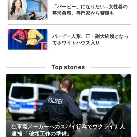
「バービー」になりたい…女性器の
整形急増、専門家から警鐘も
バービー人形、正・副大統領となっ
てホワイトハウス入り
Top stories
独軍需メーカーへのスパイ行為でウクライナ人
逮捕 「破壊工作の準備」