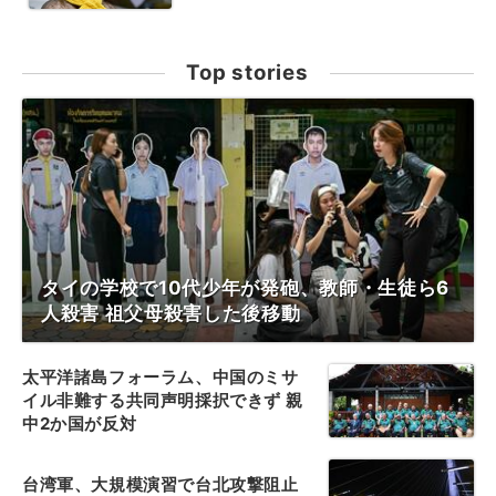
Top stories
タイの学校で10代少年が発砲、教師・生徒ら6
人殺害 祖父母殺害した後移動
太平洋諸島フォーラム、中国のミサ
イル非難する共同声明採択できず 親
中2か国が反対
台湾軍、大規模演習で台北攻撃阻止