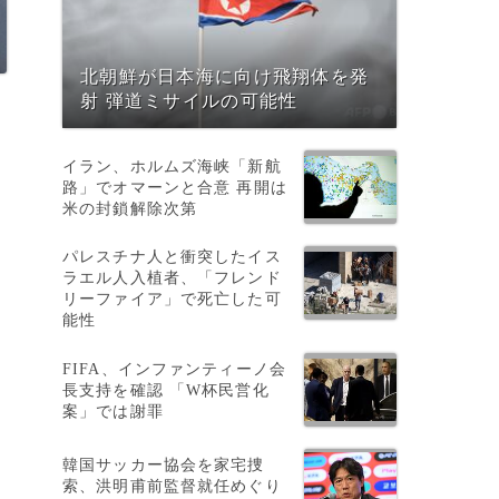
北朝鮮が日本海に向け飛翔体を発
射 弾道ミサイルの可能性
月
イラン、ホルムズ海峡「新航
路」でオマーンと合意 再開は
米の封鎖解除次第
パレスチナ人と衝突したイス
ラエル人入植者、「フレンド
リーファイア」で死亡した可
能性
ど
FIFA、インファンティーノ会
長支持を確認 「W杯民営化
案」では謝罪
韓国サッカー協会を家宅捜
索、洪明甫前監督就任めぐり