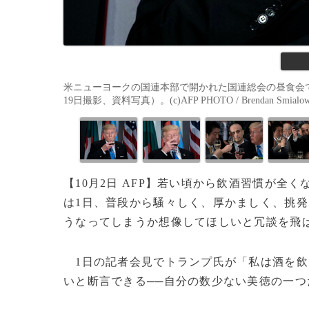
米ニューヨークの国連本部で開かれた国連総会の昼食会で
19日撮影、資料写真）。(c)AFP PHOTO / Brendan Smialow
【10月2日 AFP】若い頃から飲酒習慣が全
は1日、普段から騒々しく、厚かましく、挑
うなってしまうか想像してほしいと冗談を飛
1日の記者会見でトランプ氏が「私は酒を飲
いと断言できる──自分の数少ない美徳の一