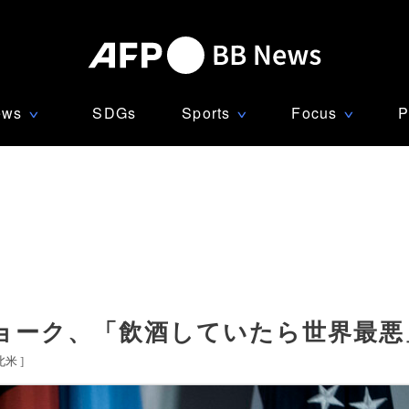
ews
SDGs
Sports
Focus
P
∨
∨
∨
ョーク、「飲酒していたら世界最悪
北米
]