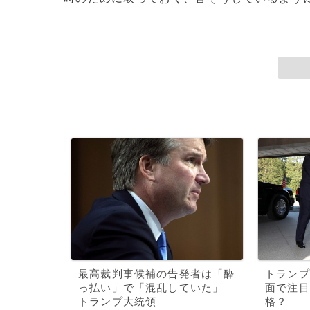
最高裁判事候補の告発者は「酔
トランプ
っ払い」で「混乱していた」
面で注目
トランプ大統領
格？