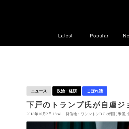
Latest
Popular
N
ニュース
政治・経済
こぼれ話
下戸のトランプ氏が自虐ジ
2018年10月2日 18:41
発信地：ワシントンD.C./米国 [
米国