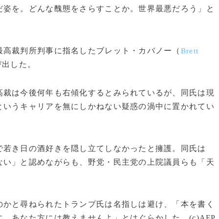
姿を。どんな醜態をさらすことか。世界最悪だろう」と
高裁判所判事に指名したブレット・カバノー（
Brett
び出した。
裁は今後何年も右傾化するとみられているが、同氏は現
というキャリアを無にしかねない疑惑の渦中に置かれてい
若き日の酒好きを隠し立てしなかったと擁護。同氏は
ない」と認めながらも、野党・民主党の上院議員らも「天
かと尋ねられたトランプ氏は名指しは避け、「本を書く
。あなた方には教えませんよ」とはぐらかした。(c)AFP