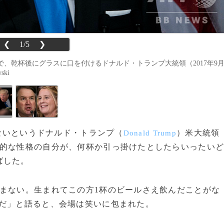
❮
1/5
❯
、乾杯後にグラスに口を付けるドナルド・トランプ大統領（2017年9
ski
くないというドナルド・トランプ（
）米大統領
Donald Trump
発的な性格の自分が、何杯か引っ掛けたとしたらいったい
ばした。
まない。生まれてこの方1杯のビールさえ飲んだことがな
つだ」と語ると、会場は笑いに包まれた。