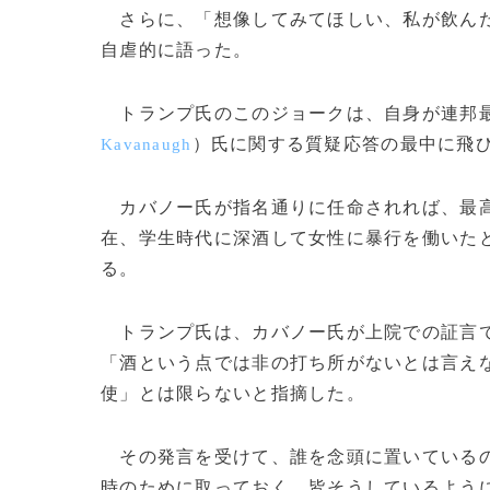
さらに、「想像してみてほしい、私が飲んだ
自虐的に語った。
トランプ氏のこのジョークは、自身が連邦最
）氏に関する質疑応答の最中に飛
Kavanaugh
カバノー氏が指名通りに任命されれば、最高
在、学生時代に深酒して女性に暴行を働いた
る。
トランプ氏は、カバノー氏が上院での証言で
「酒という点では非の打ち所がないとは言え
使」とは限らないと指摘した。
その発言を受けて、誰を念頭に置いているの
時のために取っておく、皆そうしているように