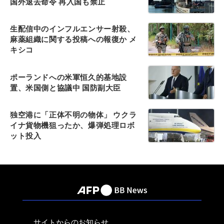
国外退去命令 再入国も禁止
生配信中のインフルエンサー射殺、
麻薬組織に関する投稿への報復か メ
キシコ
ポーランドへの米軍恒久的基地設
置、米国側と協議中 国防副大臣
独空港に「正体不明の物体」 ウクラ
イナ貨物機狙ったか、爆弾処理ロボ
ット投入
サイトからのお知らせ