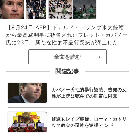
【9月24日 AFP】ドナルド・トランプ米大統領
から最高裁判事に指名されたブレット・カバノー
氏に23日、新たな性的不品行疑惑が浮上した。
全文を読む
>
関連記事
カバノー氏性的暴行疑惑、告発の女
性が上院公聴会での証言に同意
修道女レイプ容疑、ローマ・カトリ
ック教会の司教を逮捕 インド