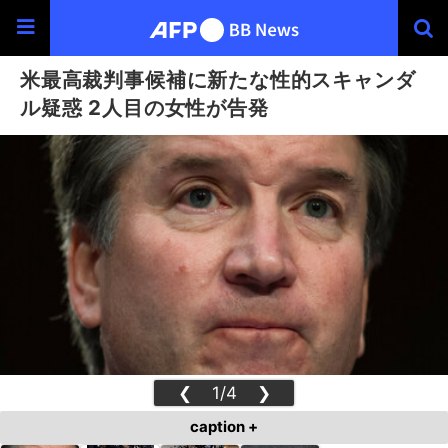
米最高裁判事候補に新たな性的スキャンダ
ル疑惑 2人目の女性が告発
❮
1/4
❯
caption +