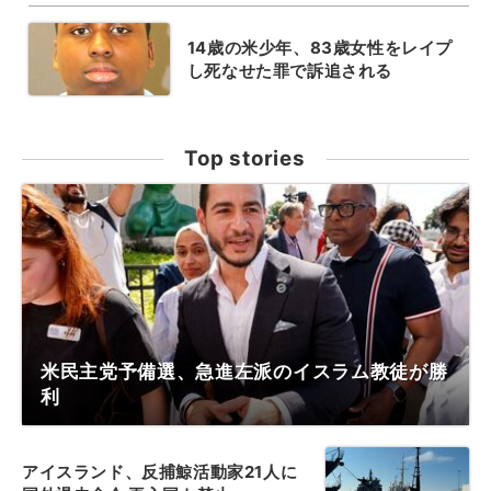
14歳の米少年、83歳女性をレイプ
し死なせた罪で訴追される
Top stories
米民主党予備選、急進左派のイスラム教徒が勝
利
アイスランド、反捕鯨活動家21人に