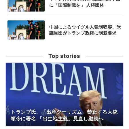
に「国際制裁を」 人権団体
中国によるウイグル人強制収容、米
議員団がトランプ政権に制裁要求
Top stories
トランプ氏、「出産ツーリズム」禁止する大統
領令に署名 「出生地主義」見直し継続へ