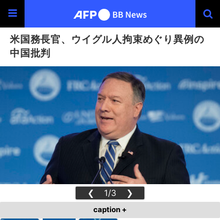
米国務長官、ウイグル人拘束めぐり異例の
中国批判
❮
1/3
❯
caption +