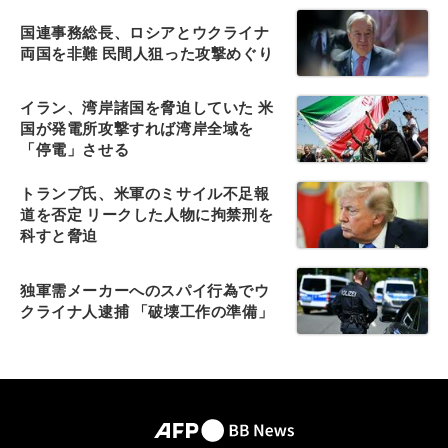
国連事務総長、ロシアとウクライナ
両国を非難 民間人狙った攻撃めぐり
イラン、湾岸諸国を脅迫していた 米
国が発電所攻撃すれば湾岸全域を
「停電」させる
トランプ氏、米軍のミサイル不足報
道を否定 リークした人物に拘禁刑を
科すと脅迫
独軍需メーカーへのスパイ行為でウ
クライナ人逮捕 「破壊工作の準備」