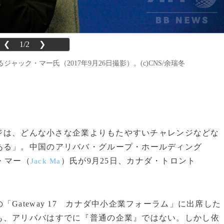
❮
1/2
❯
ック・マー氏（2017年9月26日撮影）。(c)CNS/余瑞冬
レンジは、どんな小さな企業よりもたやすいチャレンジなどな
ある」。中国のアリババ・グループ・ホールディング
・マー（
）氏が9月25日、カナダ・トロント
Jack Ma
ateway 17 カナダ中小企業フォーラム」に出席した
も、アリババはすでに『普通の企業』ではない。しかし依