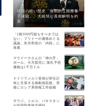
韓国の暗い歴史「強制的な国際養
子縁組」、大統領が真相解明を約
束
「1個3000円超もすべきでは
ない」ブリトーの価格めぐる
議論、米共和党の「内戦」に
発展
マラドーナさんの「神の手」
ボール、今月競売に 落札予想
価格は1千万ドル
ドイツでメルツ首相が辞任計
画と主張する偽動画拡散、背
後にロシア系情報工作組織
サウジ、トルコ、パキスタン
が共同防衛協定締結