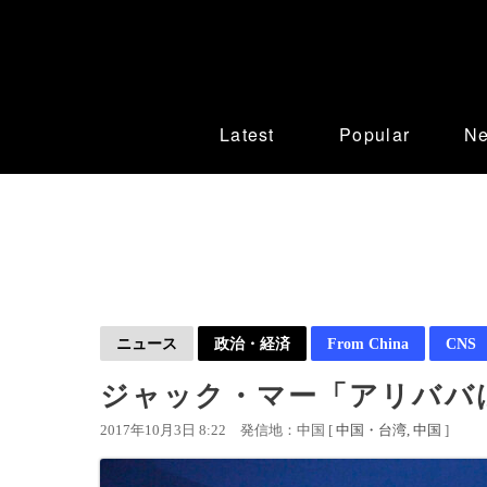
Latest
Popular
N
ニュース
政治・経済
From China
CNS
ジャック・マー「アリババ
2017年10月3日 8:22
発信地：中国 [
中国・台湾
中国
]