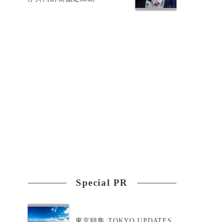
Special PR
を
東京特集:TOKYO UPDATES