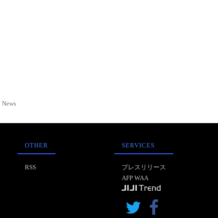
News
OTHER
SERVICES
RSS
プレスリリース
AFP WAA