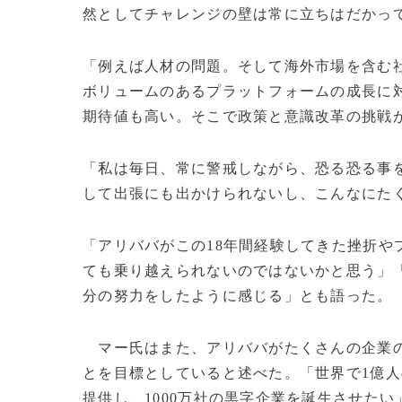
然としてチャレンジの壁は常に立ちはだかっ
「例えば人材の問題。そして海外市場を含む
ボリュームのあるプラットフォームの成長に
期待値も高い。そこで政策と意識改革の挑戦
「私は毎日、常に警戒しながら、恐る恐る事
して出張にも出かけられないし、こんなにた
「アリババがこの18年間経験してきた挫折や
ても乗り越えられないのではないかと思う」「1
分の努力をしたように感じる」とも語った。
マー氏はまた、アリババがたくさんの企業の
とを目標としていると述べた。「世界で1億人
提供し、1000万社の黒字企業を誕生させたい