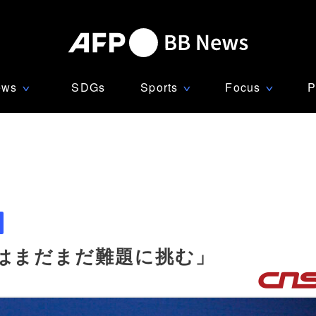
ews
SDGs
Sports
Focus
P
∨
∨
∨
はまだまだ難題に挑む」