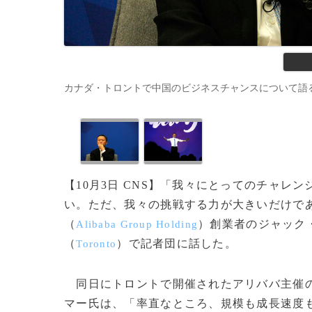
カナダ・トロントで中国のビジネスチャンスについて語るジャ
【10月3日 CNS】「我々にとってのチャ
い。ただ、我々の挑戦する力が大きいだけで
（
）創業者のジャック
Alibaba Group Holding
（
）で記者団に話した。
Toronto
同日にトロントで開催されたアリババ主催の「G
マー氏は、「率直なところ、規模も成長速度