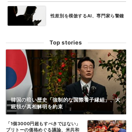
性差別を模倣するAI、専門家ら警鐘
Top stories
韓国の暗い歴史「強制的な国際養子縁組」、大
統領が真相解明を約束
「1個3000円超もすべきではない」
ブリトーの価格めぐる議論、米共和