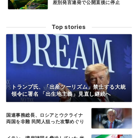
差別発言連発で公開直後に停止
Top stories
トランプ氏、「出産ツーリズム」禁止する大統
領令に署名 「出生地主義」見直し継続へ
国連事務総長、ロシアとウクライナ
両国を非難 民間人狙った攻撃めぐり