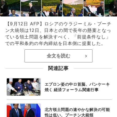
【9月12日 AFP】ロシアのウラジーミル・プーチ
ン大統領は12日、日本との間で長年の懸案となっ
ている領土問題を解決すべく、「前提条件なし」
での平和条約の年内締結を日本側に提案した。
全文を読む
>
関連記事
エプロン姿の中ロ首脳、パンケーキ
焼く 経済フォーラム関連行事
北方領土問題の速やかな解決の可能
性は低い、プーチン大統領