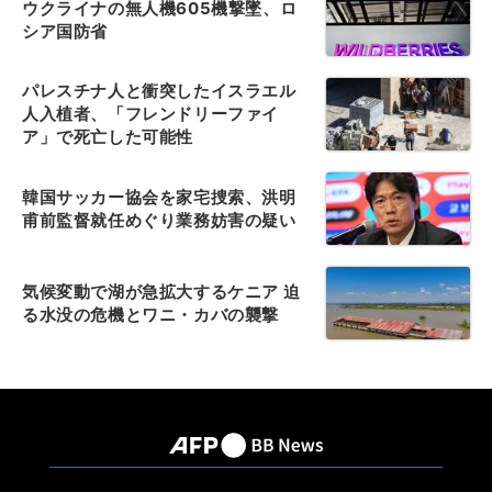
ウクライナの無人機605機撃墜、ロ
シア国防省
パレスチナ人と衝突したイスラエル
人入植者、「フレンドリーファイ
ア」で死亡した可能性
韓国サッカー協会を家宅捜索、洪明
甫前監督就任めぐり業務妨害の疑い
気候変動で湖が急拡大するケニア 迫
る水没の危機とワニ・カバの襲撃