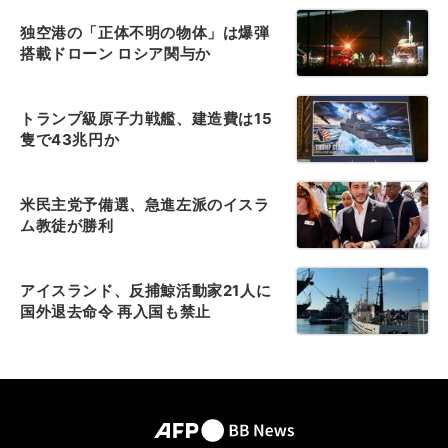
独空港の「正体不明の物体」は爆弾
搭載ドローン ロシア関与か
トランプ級原子力戦艦、建造費は15
隻で43兆円か
米民主党予備選、急進左派のイスラ
ム教徒が勝利
アイスランド、反捕鯨活動家21人に
国外退去命令 再入国も禁止