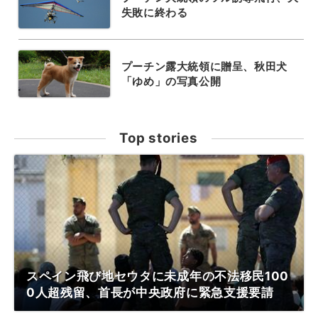
失敗に終わる
プーチン露大統領に贈呈、秋田犬
「ゆめ」の写真公開
Top stories
スペイン飛び地セウタに未成年の不法移民100
0人超残留、首長が中央政府に緊急支援要請