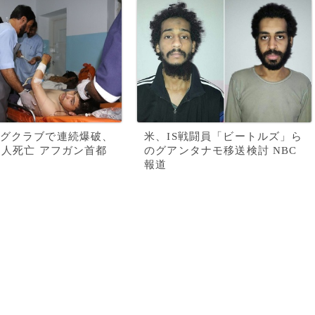
グクラブで連続爆破、
米、IS戦闘員「ビートルズ」ら
0人死亡 アフガン首都
のグアンタナモ移送検討 NBC
報道