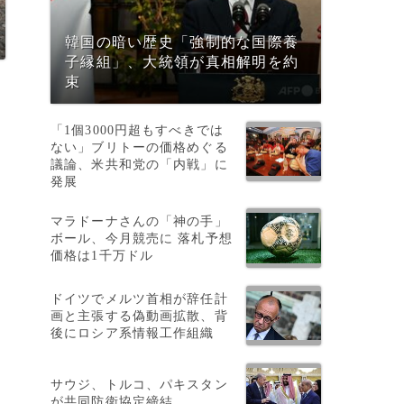
韓国の暗い歴史「強制的な国際養
子縁組」、大統領が真相解明を約
束
「1個3000円超もすべきでは
ない」ブリトーの価格めぐる
議論、米共和党の「内戦」に
発展
マラドーナさんの「神の手」
ボール、今月競売に 落札予想
価格は1千万ドル
ドイツでメルツ首相が辞任計
画と主張する偽動画拡散、背
後にロシア系情報工作組織
サウジ、トルコ、パキスタン
が共同防衛協定締結