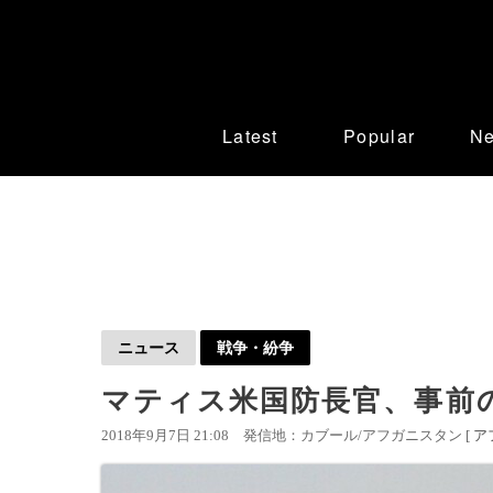
Latest
Popular
N
ニュース
戦争・紛争
マティス米国防長官、事前
2018年9月7日 21:08
発信地：カブール/アフガニスタン [
ア