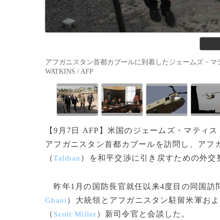
アフガニスタン首都カブールに到着したジェームズ・マティス米
WATKINS / AFP
【9月7日 AFP】米国のジェームズ・マティス
アフガニスタン首都カブールを訪問し、アフ
（
）を和平交渉に引き戻すための外交
Taliban
昨年1月の国防長官就任以来4度目の同国訪
）大統領とアフガニスタン駐留米軍およ
Ghani
（
）新司令官と会談した。
Scott Miller