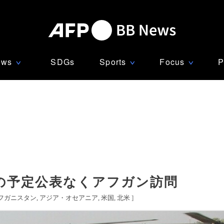
ews
SDGs
Sports
Focus
P
∨
∨
∨
の予定公表なくアフガン訪問
フガニスタン
アジア・オセアニア
米国
北米
]