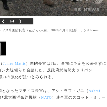
❮
1/4
❯
国防長官（左から2人目、2018年9月7日撮影）。(c)Thomas
（
）国防長官は7日、事前に予定を公表せずに
James Mattis
ガン大統領らと会談した。反政府武装勢力タリバン
努力の強化が狙いとみられる。
問となったマティス長官は、アシュラフ・ガニ（
Ashraf
び北大西洋条約機構（
）連合軍のスコット・ミラー
NATO