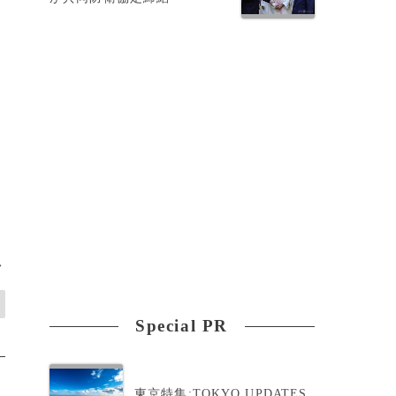
に
>
Special PR
東京特集:TOKYO UPDATES