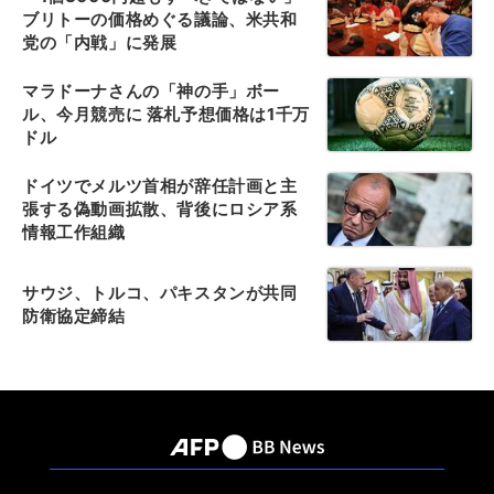
ブリトーの価格めぐる議論、米共和
党の「内戦」に発展
マラドーナさんの「神の手」ボー
ル、今月競売に 落札予想価格は1千万
ドル
ドイツでメルツ首相が辞任計画と主
張する偽動画拡散、背後にロシア系
情報工作組織
サウジ、トルコ、パキスタンが共同
防衛協定締結