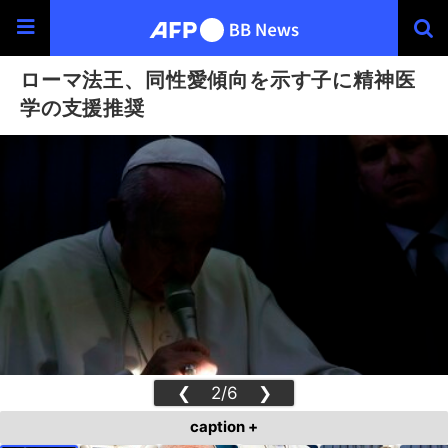
ローマ法王、同性愛傾向を示す子に精神医
学の支援推奨
❮
2/6
❯
caption +