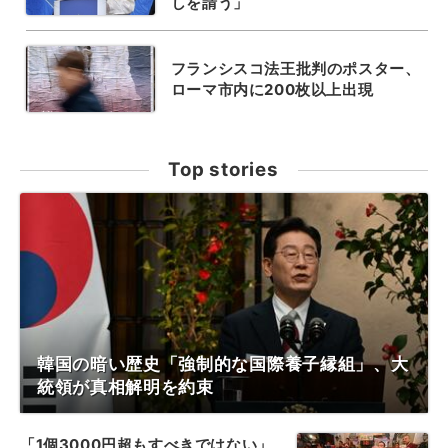
しを請う」
フランシスコ法王批判のポスター、
ローマ市内に200枚以上出現
Top stories
韓国の暗い歴史「強制的な国際養子縁組」、大
統領が真相解明を約束
「1個3000円超もすべきではない」