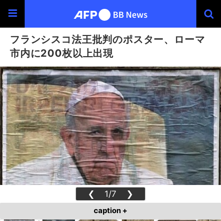
フランシスコ法王批判のポスター、ローマ
市内に200枚以上出現
❮
1/7
❯
caption +