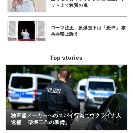
ット上で称賛の嵐
ローマ法王、原爆投下は「恐怖」 核
兵器禁止訴え
Top stories
独軍需メーカーへのスパイ行為でウクライナ人
逮捕 「破壊工作の準備」