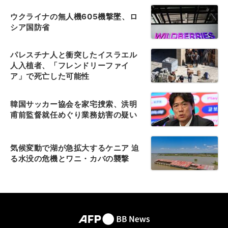
ウクライナの無人機605機撃墜、ロ
シア国防省
パレスチナ人と衝突したイスラエル
人入植者、「フレンドリーファイ
ア」で死亡した可能性
韓国サッカー協会を家宅捜索、洪明
甫前監督就任めぐり業務妨害の疑い
気候変動で湖が急拡大するケニア 迫
る水没の危機とワニ・カバの襲撃