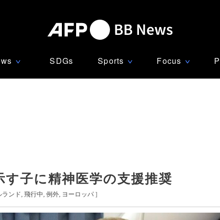
ews
SDGs
Sports
Focus
P
∨
∨
∨
示す子に精神医学の支援推奨
ルランド
飛行中
例外
ヨーロッパ
]