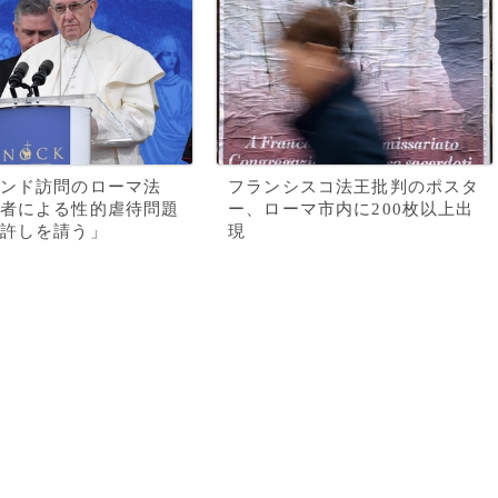
ンド訪問のローマ法
フランシスコ法王批判のポスタ
者による性的虐待問題
ー、ローマ市内に200枚以上出
許しを請う」
現