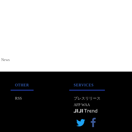
News
OTHER
SERVICES
RSS
プレスリリース
AFP WAA