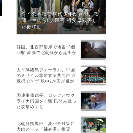
タイの学校で10代少年が発砲、教
師・生徒ら6人殺害 祖父母殺害し
た後移動
L
韓国、北西部沿岸で地雷15個
回収 豪雨で北朝鮮から流出か
太平洋諸島フォーラム、中国
のミサイル非難する共同声明
採択できず 親中2か国が反対
国連事務総長、ロシアとウク
ライナ両国を非難 民間人狙っ
た攻撃めぐり
北朝鮮指導部、夏バテ対策に
犬肉スープ「補身湯」推奨