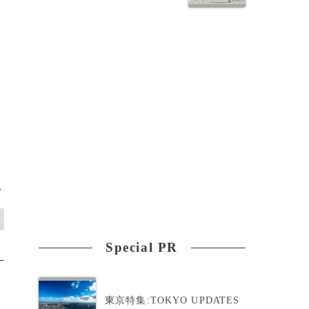
>
Special PR
東京特集:TOKYO UPDATES