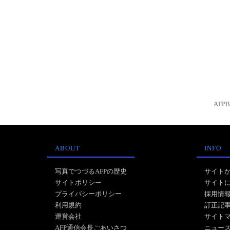
AFP
ABOUT
INFO
写真でつづるAFPの歴史
サイト
サイトポリシー
サイト
プライバシーポリシー
採用情
利用規約
訂正記
運営会社
サイト
AFP通信会長ごあいさつ
ニュー