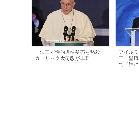
「法王が性的虐待疑惑を黙殺」
アイルラ
カトリック大司教が非難
王、聖職
で「神に