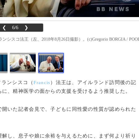
❮
6/6
❯
（左、2018年8月26日撮影）。(c)Gregorio BORGIA / POO
のフランシスコ（
）法王は、アイルランド訪問後の記
Francis
ちに、精神医学の面からの支援を受けるよう推奨した。
開いた記者会見で、子どもに同性愛の性質が認められた
。
解し、息子や娘に余裕を与えるために、まず何より祈り