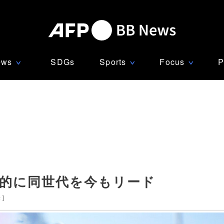
ews
SDGs
Sports
Focus
P
∨
∨
∨
能的に同世代を今もリード
米
]