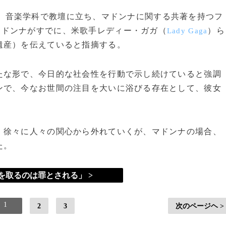
）音楽学科で教壇に立ち、マドンナに関する共著を持つフ
マドンナがすでに、米歌手レディー・ガガ（
）ら
Lady Gaga
遺産）を伝えていると指摘する。
な形で、今日的な社会性を行動で示し続けていると強調
ンで、今なお世間の注目を大いに浴びる存在として、彼女
徐々に人々の関心から外れていくが、マドンナの場合、
た。
を取るのは罪とされる」 >
1
2
3
次のページヘ >