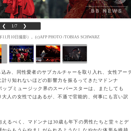
❮
1/7
❯
日撮影）。(c)AFP PHOTO /TOBIAS SCHWARZ
を持ち込み、同性愛者のサブカルチャーを取り入れ、女性アー
に計り知れないほどの影響力を振るってきたマドンナ
るポップミュージック界のスーパースターは、またしても
り大人の女性ではあるが、不遜で官能的、何事にも言い訳
与えるべく、マドンナは30歳も年下の男性たちと堂々とデ
層からもうらやましがられるようなしなやかな体形を維持