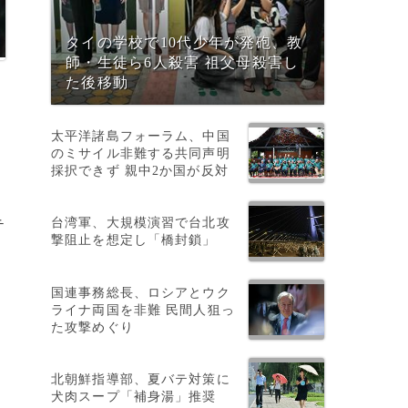
タイの学校で10代少年が発砲、教
師・生徒ら6人殺害 祖父母殺害し
た後移動
太平洋諸島フォーラム、中国
のミサイル非難する共同声明
採択できず 親中2か国が反対
台湾軍、大規模演習で台北攻
テ
撃阻止を想定し「橋封鎖」
国連事務総長、ロシアとウク
ライナ両国を非難 民間人狙っ
た攻撃めぐり
北朝鮮指導部、夏バテ対策に
犬肉スープ「補身湯」推奨