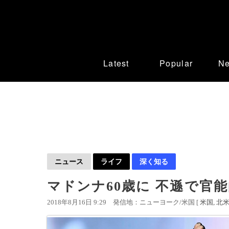
Latest
Popular
N
ニュース
ライフ
深く知る
マドンナ60歳に 不遜で官
2018年8月16日 9:29
発信地：ニューヨーク/米国 [
米国
北