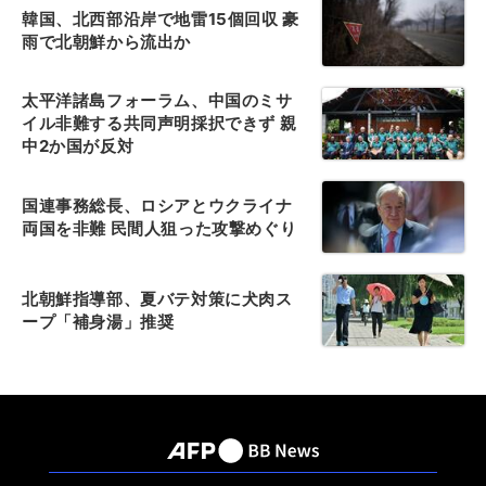
韓国、北西部沿岸で地雷15個回収 豪
雨で北朝鮮から流出か
太平洋諸島フォーラム、中国のミサ
イル非難する共同声明採択できず 親
中2か国が反対
国連事務総長、ロシアとウクライナ
両国を非難 民間人狙った攻撃めぐり
北朝鮮指導部、夏バテ対策に犬肉ス
ープ「補身湯」推奨