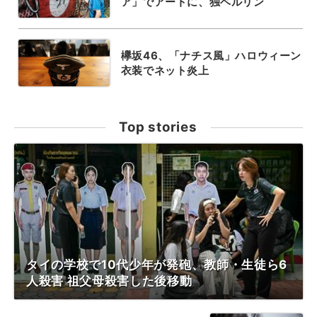
ア」でアートに、独ベルリン
欅坂46、「ナチス風」ハロウィーン
衣装でネット炎上
Top stories
タイの学校で10代少年が発砲、教師・生徒ら6
人殺害 祖父母殺害した後移動