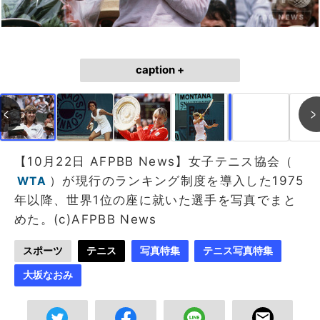
caption +
作成中
画像作成中
【10月22日 AFPBB News】女子テニス協会（
）が現行のランキング制度を導入した1975
WTA
年以降、世界1位の座に就いた選手を写真でまと
めた。(c)AFPBB News
スポーツ
テニス
写真特集
テニス写真特集
大坂なおみ