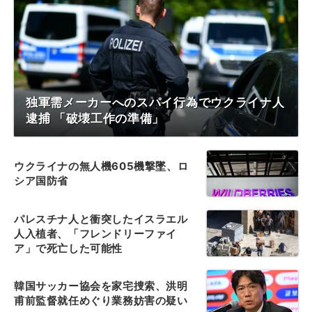
独軍需メーカーへのスパイ行為でウクライナ人
逮捕 「破壊工作の準備」
ウクライナの無人機605機撃墜、ロ
シア国防省
パレスチナ人と衝突したイスラエル
人入植者、「フレンドリーファイ
ア」で死亡した可能性
韓国サッカー協会を家宅捜索、洪明
甫前監督就任めぐり業務妨害の疑い