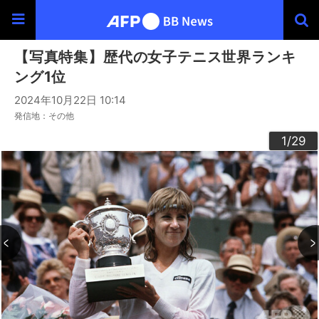
【写真特集】歴代の女子テニス世界ランキ
ング1位
2024年10月22日 10:14
発信地：その他
20
23
24
26
29
22
25
27
28
10
13
14
16
19
12
15
17
18
21
11
3
4
6
9
2
5
7
8
1
/29
/29
/29
/29
/29
/29
/29
/29
/29
/29
/29
/29
/29
/29
/29
/29
/29
/29
/29
/29
/29
/29
/29
/29
/29
/29
/29
/29
/29